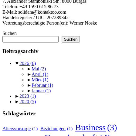
7, Alexander Stamboliiski Str., 8000 Burgas
Telefon: +49 1590 615 86 73
E-Mail: solidara@kontaktoo.com
Handelsregister / UIC: 207289342
Vertretungsberechtigte Person(en): Werner Noske
Suchen
Suchen
Beitragsarchiv
▼
2026
(6)
►
Mai
(2)
►
April
(1)
►
März
(1)
►
Februar
(1)
►
Januar
(1)
►
2023
(1)
►
2020
(5)
Schlagwörter
Business
(3)
Altersvorsorge
(1)
Beziehungen
(1)