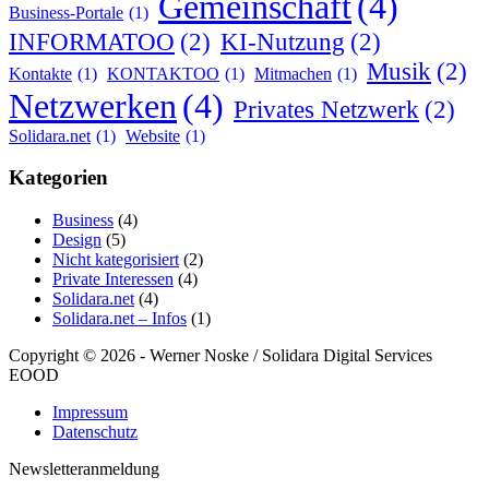
Gemeinschaft
(4)
Business-Portale
(1)
INFORMATOO
(2)
KI-Nutzung
(2)
Musik
(2)
Kontakte
(1)
KONTAKTOO
(1)
Mitmachen
(1)
Netzwerken
(4)
Privates Netzwerk
(2)
Solidara.net
(1)
Website
(1)
Kategorien
Business
(4)
Design
(5)
Nicht kategorisiert
(2)
Private Interessen
(4)
Solidara.net
(4)
Solidara.net – Infos
(1)
Copyright © 2026 - Werner Noske / Solidara Digital Services
EOOD
Impressum
Datenschutz
Newsletteranmeldung